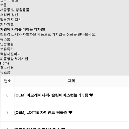
인박스 칼선
보틀
저금통 및 생활용품
스티커 칼선
필름간지 칼선
기타자료
자연에 가치를 더하는 디자인!
친환경 소재와 차별화된 제품으로
가치있는 상품을 만나보세요.
뉴스룸
인증현황
보유특허
핵심재질비교
제품영상
& 게시판
Home
홍보센터
뉴스룸
번호
제목
8
[OEM] 아모레퍼시픽- 슬림아이스텀블러 3종
7
[OEM] LOTTE 자이언트 텀블러