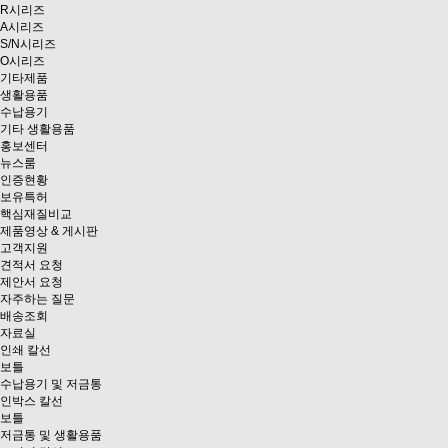
R시리즈
A시리즈
S/N시리즈
O시리즈
기타제품
생활용품
수납용기
기타 생활용품
홍보센터
뉴스룸
인증현황
보유특허
핵심재질비교
제품영상 & 게시판
고객지원
견적서 요청
제안서 요청
자주하는 질문
배송조회
자료실
인쇄 칼선
보틀
수납용기 및 저금통
인박스 칼선
보틀
저금통 및 생활용품