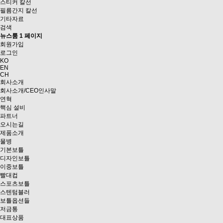
스티커 칼선
필름간지 칼선
기타자료
검색
뉴스룸 1 페이지
회원가입
로그인
KO
EN
CH
회사소개
회사소개/CEO인사말
연혁
핵심 설비
파트너
오시는길
제품소개
물병
기본보틀
디자인보틀
이중보틀
빨대컵
스포츠보틀
스텐텀블러
보틀옵션들
저금통
대표상품