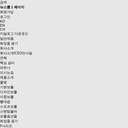
검색
뉴스룸 1 페이지
회원가입
로그인
KO
EN
CH
카달로그 다운로드
일반제품
화장품 용기
회사소개
회사소개/CEO인사말
연혁
핵심 설비
파트너
오시는길
제품소개
물병
기본보틀
디자인보틀
이중보틀
빨대컵
스포츠보틀
스텐텀블러
보틀옵션들
화장품 용기
F시리즈