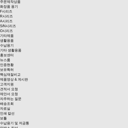
주문제작상품
화장품 용기
F시리즈
R시리즈
A시리즈
S/N시리즈
O시리즈
기타제품
생활용품
수납용기
기타 생활용품
홍보센터
뉴스룸
인증현황
보유특허
핵심재질비교
제품영상 & 게시판
고객지원
견적서 요청
제안서 요청
자주하는 질문
배송조회
자료실
인쇄 칼선
보틀
수납용기 및 저금통