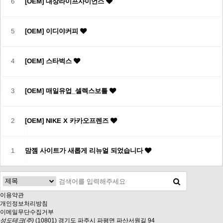
6
[OEM] 대상라이프사이언스
5
[OEM] 이디야커피
4
[OEM] 스타벅스
3
[OEM] 매일유업_셀렉스보틀
2
[OEM] NIKE X 카카오프렌즈
1
맘젬 사이트가 새롭게 리뉴얼 되었습니다
이용약관
개인정보처리방침
이메일무단수집거부
성도테크(주)
(10801) 경기도 파주시 파평면 파산서원길 94