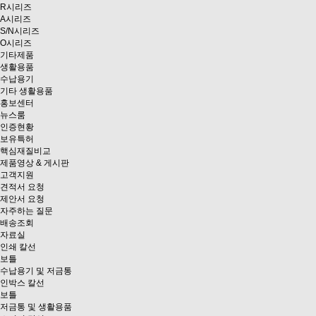
R시리즈
A시리즈
S/N시리즈
O시리즈
기타제품
생활용품
수납용기
기타 생활용품
홍보센터
뉴스룸
인증현황
보유특허
핵심재질비교
제품영상 & 게시판
고객지원
견적서 요청
제안서 요청
자주하는 질문
배송조회
자료실
인쇄 칼선
보틀
수납용기 및 저금통
인박스 칼선
보틀
저금통 및 생활용품