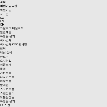
검색
회원가입약관
회원가입
로그인
KO
EN
CH
카달로그 다운로드
일반제품
화장품 용기
회사소개
회사소개/CEO인사말
연혁
핵심 설비
파트너
오시는길
제품소개
물병
기본보틀
디자인보틀
이중보틀
빨대컵
스포츠보틀
스텐텀블러
보틀옵션들
화장품 용기
F시리즈