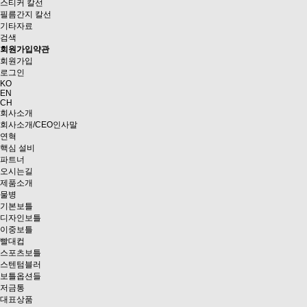
스티커 칼선
필름간지 칼선
기타자료
검색
회원가입약관
회원가입
로그인
KO
EN
CH
회사소개
회사소개/CEO인사말
연혁
핵심 설비
파트너
오시는길
제품소개
물병
기본보틀
디자인보틀
이중보틀
빨대컵
스포츠보틀
스텐텀블러
보틀옵션들
저금통
대표상품