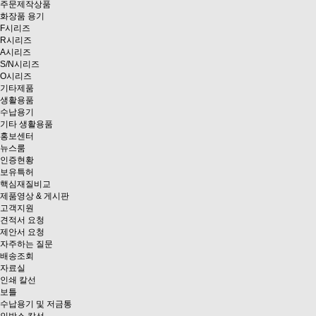
주문제작상품
화장품 용기
F시리즈
R시리즈
A시리즈
S/N시리즈
O시리즈
기타제품
생활용품
수납용기
기타 생활용품
홍보센터
뉴스룸
인증현황
보유특허
핵심재질비교
제품영상 & 게시판
고객지원
견적서 요청
제안서 요청
자주하는 질문
배송조회
자료실
인쇄 칼선
보틀
수납용기 및 저금통